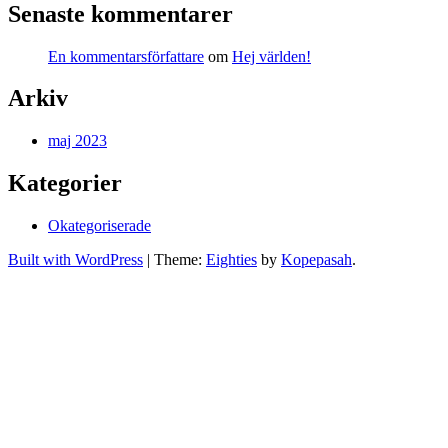
Senaste kommentarer
En kommentarsförfattare
om
Hej världen!
Arkiv
maj 2023
Kategorier
Okategoriserade
Built with WordPress
|
Theme:
Eighties
by
Kopepasah
.