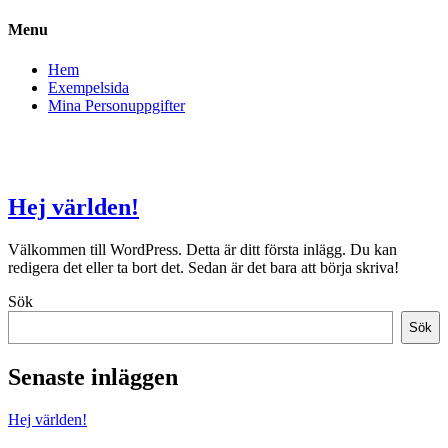
Menu
Hem
Exempelsida
Mina Personuppgifter
Skip
CareerTalk
to
content
Hej världen!
Välkommen till WordPress. Detta är ditt första inlägg. Du kan
redigera det eller ta bort det. Sedan är det bara att börja skriva!
Sök
Sök
Senaste inläggen
Hej världen!